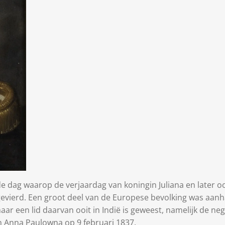
e dag waarop de verjaardag van koningin Juliana en later oo
 gevierd. Een groot deel van de Europese bevolking was aanh
aar een lid daarvan ooit in Indië is geweest, namelijk de ne
n Anna Paulowna op 9 februari 1837.