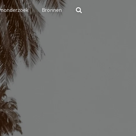
monderzoek
Bronnen