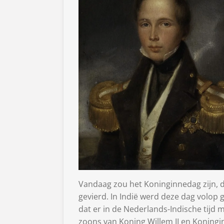
Vandaag zou het Koninginnedag zijn, d
gevierd. In Indië werd deze dag volop
dat er in de Nederlands-Indische tijd m
zoons van Koning Willem II en Koningi