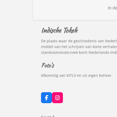
In d
Indische Tokeh
De plaats waar de geschiedenis van Neder
middel van het schrijven van korte verhal
stamboomonderzoek komt Nederlands-Indië
Foto's
Afkomstig van KITLV en uit eigen beheer.
F
I
a
n
c
s
e
t
Naam *