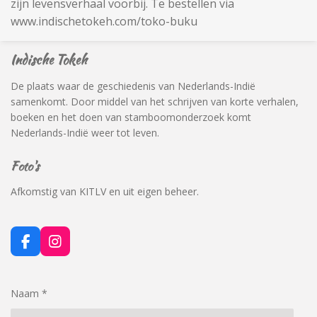
zijn levensverhaal voorbij. Te bestellen via
www.indischetokeh.com/toko-buku
Indische Tokeh
De plaats waar de geschiedenis van Nederlands-Indië
samenkomt. Door middel van het schrijven van korte verhalen,
boeken en het doen van stamboomonderzoek komt
Nederlands-Indië weer tot leven.
Foto's
Afkomstig van KITLV en uit eigen beheer.
F
I
a
n
c
s
e
t
Naam *
b
a
o
g