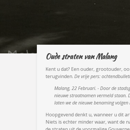
Oude straten van Malang
Kent u dat? Een ouder, grootouder, oo
terugvinden.
De vrije pers: ochtendbulle
Malang, 22 Februari. - Door de stad
nieuwe straatnamen vermeld staan. De
laten we de nieuwe benaming volgen
Hoopgevend denkt u, wanneer u dit art
Niets is echter minder waar, want de 
de straten uit de voormalige Gouverne