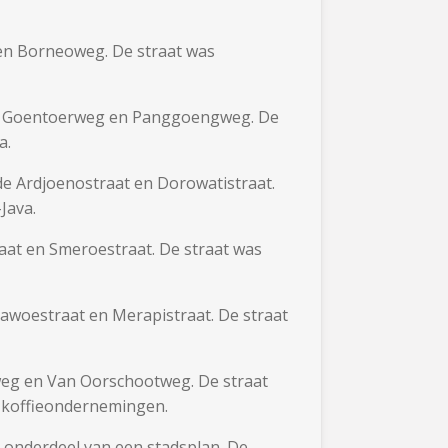
 en Borneoweg. De straat was
 de Goentoerweg en Panggoengweg. De
a.
de Ardjoenostraat en Dorowatistraat.
Java.
raat en Smeroestraat. De straat was
Lawoestraat en Merapistraat. De straat
enweg en Van Oorschootweg. De straat
e koffieondernemingen.
 onderdeel van een stadsplan. De