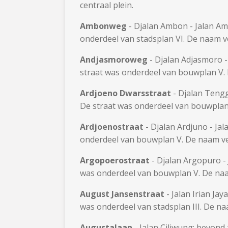
centraal plein.
Ambonweg
- Djalan Ambon - Jalan A
onderdeel van stadsplan VI. De naam 
Andjasmoroweg
- Djalan Adjasmoro 
straat was onderdeel van bouwplan V.
Ardjoeno Dwarsstraat
- Djalan Tengg
De straat was onderdeel van bouwplan
Ardjoenostraat
- Djalan Ardjuno - Ja
onderdeel van bouwplan V. De naam ve
Argopoerostraat
- Djalan Argopuro -
was onderdeel van bouwplan V. De naa
August Jansenstraat
- Jalan Irian J
was onderdeel van stadsplan III. De n
Augustalaan
- Jalan Ciliwung: bevon