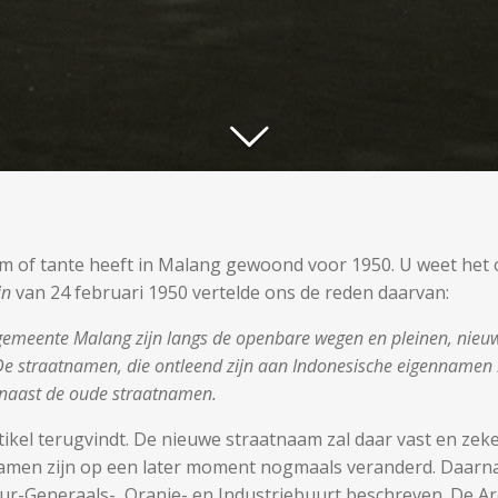
m of tante heeft in Malang gewoond voor 1950. U weet het 
tin
van 24 februari 1950 vertelde ons de reden daarvan:
sgemeente Malang zijn langs de openbare wegen en pleinen, ni
 straatnamen, die ontleend zijn aan Indonesische eigennamen bl
 naast de oude straatnamen.
ikel terugvindt. De nieuwe straatnaam zal daar vast en zeke
namen zijn op een later moment nogmaals veranderd. Daarnaa
ur-Generaals-, Oranje- en Industriebuurt beschreven. De A