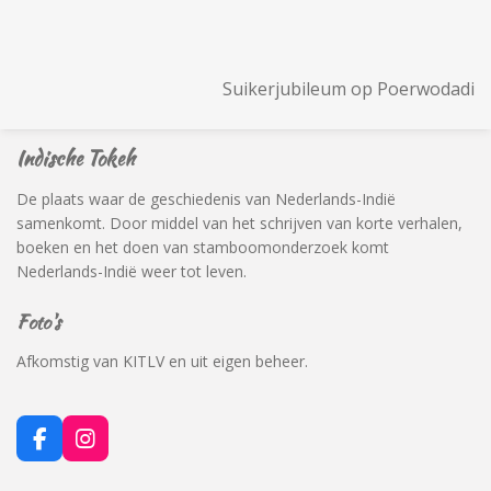
Suikerjubileum op Poerwodadi
Indische Tokeh
De plaats waar de geschiedenis van Nederlands-Indië
samenkomt. Door middel van het schrijven van korte verhalen,
boeken en het doen van stamboomonderzoek komt
Nederlands-Indië weer tot leven.
Foto's
Afkomstig van KITLV en uit eigen beheer.
F
I
a
n
c
s