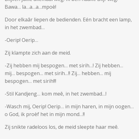
Bawa… la…a…a…mpoè!
Door elkaâr liepen de bedienden. Eén bracht een lamp,
in het zwembad…
-Oerip! Oerip…
Zij klampte zich aan de meid.
-Zij hebben mij bespogen… met sirih…! Zij hebben…
mij… bespogen… met sirih…!! Zij… hebben… mij
bespogen… met sirih!!!
-Stil Kandjeng… kom meê, in het zwembad…!
-Wasch mij, Oerip! Oerip… in mijn haren, in mijn oogen…
o God, ik proèf het in mijn mond…!!
Zij snikte radeloos los, de meid sleepte haar meê.