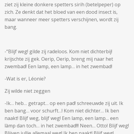
ziet zij kleine donkere spetters sirih (betelpeper) op
zich. Ze denkt dat het bloed van een dood insect is,
maar wanneer meer spetters verschijnen, wordt zij
bang.
-“Blijf weg! gilde zij radeloos. Kom niet dichterbij!
krijschte zij gek. Oerip, Oerip, breng mij naar het
zwembad! Een lamp, een lamp… in het zwembad!
-Wat is er, Léonie?
Zij wilde niet zeggen
-Ik… heb… getrapt… op een pad! schreeuwde zij uit. Ik
ben bang… voor schurft…! Kom niet dichter… Ik ben
naakt! Blijf weg, blijf weg! Een lamp, een lamp… een
làmp dan toch… in het zwembad!!! Neen… Otto! Blijf weg!
Blijven jullie allemaal weg! Ik ben naakt! Blijf weg!