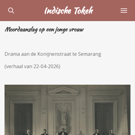
Ga
Indische Tokeh
direct
naar
Moordaanslag op een jonge vrouw
de
hoofdinhoud
Drama aan de Konijnenstraat te Semarang
(verhaal van 22-04-2026)