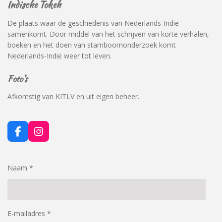
Indische Tokeh
De plaats waar de geschiedenis van Nederlands-Indië
samenkomt. Door middel van het schrijven van korte verhalen,
boeken en het doen van stamboomonderzoek komt
Nederlands-Indië weer tot leven.
Foto's
Afkomstig van KITLV en uit eigen beheer.
F
I
a
n
c
s
e
t
Naam *
b
a
o
g
o
r
k
a
m
E-mailadres *