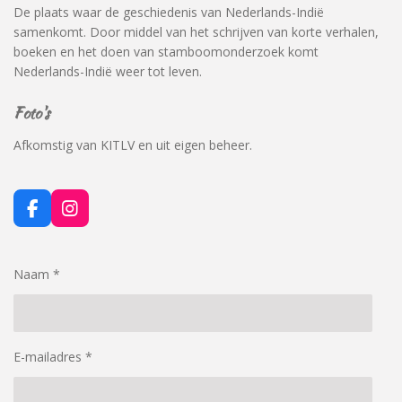
De plaats waar de geschiedenis van Nederlands-Indië
samenkomt. Door middel van het schrijven van korte verhalen,
boeken en het doen van stamboomonderzoek komt
Nederlands-Indië weer tot leven.
Foto's
Afkomstig van KITLV en uit eigen beheer.
F
I
a
n
c
s
e
t
Naam *
b
a
o
g
o
r
k
a
m
E-mailadres *