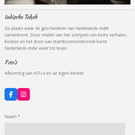
Indische Tokeh
De plaats waar de geschiedenis van Nederlands-Indië
samenkomt. Door middel van het schrijven van korte verhalen,
boeken en het doen van stamboomonderzoek komt
Nederlands-Indië weer tot leven.
Foto's
Afkomstig van KITLV en uit eigen beheer.
F
I
a
n
c
s
e
t
Naam *
b
a
o
g
o
r