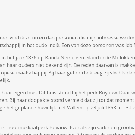
n vind ik zo nu en dan personen die mijn interesse wekken
schappij in het oude Indië. Een van deze personen was Ida
in het jaar 1836 op Banda Neira, een eiland in de Molukke
 haar ouders niet bekend zijn. De reden daarvan is makkeli
ropese maatschappij. Bij haar geboorte kreeg zij slechts de
lijk.
n haar eigen huis. Dit huis stond bij het perk Boyauw. Daa
ren. Bij haar doopakte stond vermeld dat zij tot dat moment 
het geplande huwelijk met Willem op 23 juli 1863 moest z
het nootmuskaatperk Boyauw. Evenals zijn vader en grootva
agdalena een stuk meer aanzien. Zij was nu de perkenier