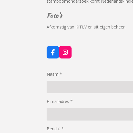
stamboomonderzoek komt Nederlands-Indië 
Foto's
Afkomstig van KITLV en uit eigen beheer.
F
I
a
n
c
s
e
t
Naam *
b
a
o
g
o
r
k
a
m
E-mailadres *
Bericht *