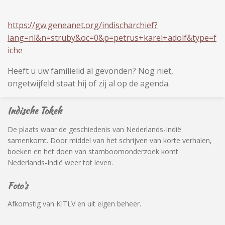
https://gw.geneanet.org/indischarchief?
lang=nl&n=struby&oc=0&p=petrus+karel+adolf&type=f
iche
Heeft u uw familielid al gevonden? Nog niet,
ongetwijfeld staat hij of zij al op de agenda.
Indische Tokeh
De plaats waar de geschiedenis van Nederlands-Indië
samenkomt. Door middel van het schrijven van korte verhalen,
boeken en het doen van stamboomonderzoek komt
Nederlands-Indië weer tot leven.
Foto's
Afkomstig van KITLV en uit eigen beheer.