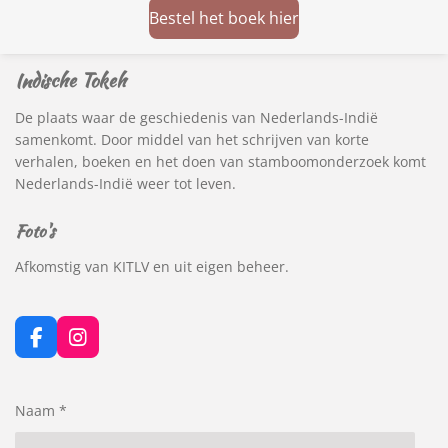
Bestel het boek hier
Indische Tokeh
De plaats waar de geschiedenis van Nederlands-Indië
samenkomt. Door middel van het schrijven van korte
verhalen, boeken en het doen van stamboomonderzoek komt
Nederlands-Indië weer tot leven.
Foto's
Afkomstig van KITLV en uit eigen beheer.
F
I
a
n
c
s
e
t
Naam *
b
a
o
g