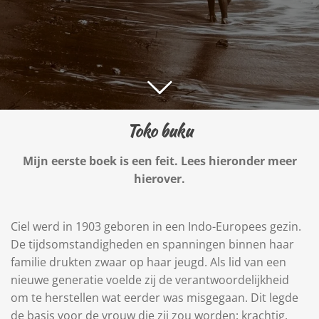
Toko buku
Mijn eerste boek is een feit. Lees hieronder meer
hierover.
Ciel werd in 1903 geboren in een Indo-Europees gezin.
De tijdsomstandigheden en spanningen binnen haar
familie drukten zwaar op haar jeugd. Als lid van een
nieuwe generatie voelde zij de verantwoordelijkheid
om te herstellen wat eerder was misgegaan. Dit legde
de basis voor de vrouw die zij zou worden: krachtig,