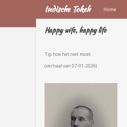
Indische Tokeh
Ga
Home
direct
naar
de
Happy wife, happy life
hoofdinhoud
Tip hoe het niet moet
(verhaal van 07-01-2026)