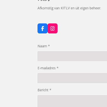
Afkomstig van KITLV en uit eigen beheer.
F
I
a
n
c
s
e
t
Naam *
b
a
o
g
o
r
k
a
m
E-mailadres *
Bericht *