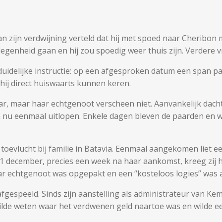
 zijn verdwijning verteld dat hij met spoed naar Cheribon mo
egenheid gaan en hij zou spoedig weer thuis zijn. Verdere v
 duidelijke instructie: op een afgesproken datum een span 
 hij direct huiswaarts kunnen keren.
r, maar haar echtgenoot verscheen niet. Aanvankelijk dacht
nu eenmaal uitlopen. Enkele dagen bleven de paarden en wa
oevlucht bij familie in Batavia. Eenmaal aangekomen liet e
1 december, precies een week na haar aankomst, kreeg zij ha
aar echtgenoot was opgepakt en een “kosteloos logies” was
fgespeeld. Sinds zijn aanstelling als administrateur van Ke
 wilde weten waar het verdwenen geld naartoe was en wilde ee