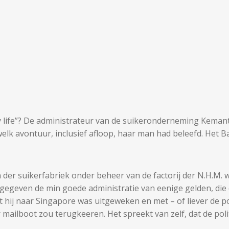
 life”? De administrateur van de suikeronderneming Kemantr
lk avontuur, inclusief afloop, haar man had beleefd. Het B
 der suikerfabriek onder beheer van de factorij der N.H.M. 
egeven de min goede administratie van eenige gelden, die 
hij naar Singapore was uitgeweken en met – of liever de po
mailboot zou terugkeeren. Het spreekt van zelf, dat de polit