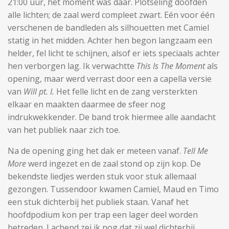
21:00 uur, het moment was daar. Plotseling doofden
alle lichten; de zaal werd compleet zwart. Eén voor één
verschenen de bandleden als silhouetten met Camiel
statig in het midden. Achter hen begon langzaam een
helder, fel licht te schijnen, alsof er iets speciaals achter
hen verborgen lag. Ik verwachtte
This Is The Moment
als
opening, maar werd verrast door een a capella versie
van
Will pt. I.
Het felle licht en de zang versterkten
elkaar en maakten daarmee de sfeer nog
indrukwekkender. De band trok hiermee alle aandacht
van het publiek naar zich toe.
Na de opening ging het dak er meteen vanaf.
Tell Me
More
werd ingezet en de zaal stond op zijn kop. De
bekendste liedjes werden stuk voor stuk allemaal
gezongen. Tussendoor kwamen Camiel, Maud en Timo
een stuk dichterbij het publiek staan. Vanaf het
hoofdpodium kon per trap een lager deel worden
betreden. Lachend zei ik nog dat zij wel dichterbij