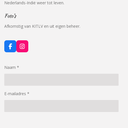
Nederlands-Indië weer tot leven.
Foto's
Afkomstig van KITLV en uit eigen beheer.
F
I
a
n
c
s
e
t
Naam *
b
a
o
g
o
r
k
a
m
E-mailadres *
Bericht *