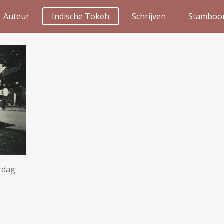
Auteur
Indische Tokeh
Schrijven
Stamboo
rdag
.