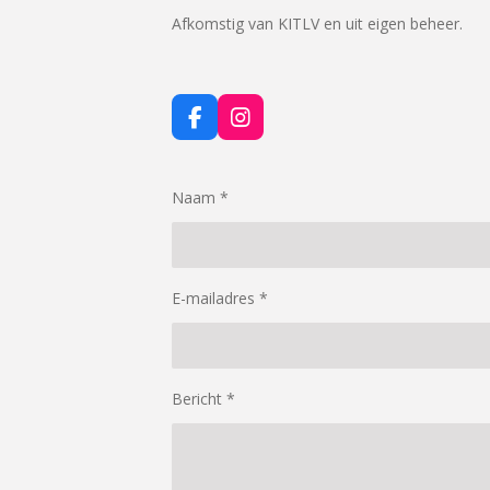
Afkomstig van KITLV en uit eigen beheer.
F
I
a
n
c
s
e
t
Naam *
b
a
o
g
o
r
k
a
m
E-mailadres *
Bericht *