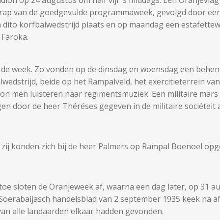
ftrap van de goedgevulde programmaweek, gevolgd door een
en dito korfbalwedstrijd plaats en op maandag een estafette
 Faroka.
n de week. Zo vonden op de dinsdag en woensdag een behend
lwedstrijd, beide op het Rampalveld, het exercitieterrein v
 kon men luisteren naar regimentsmuziek. Een militaire mars
en door de heer Théréses gegeven in de militaire sociëteit 
ij konden zich bij de heer Palmers op Rampal Boenoel opge
toe sloten de Oranjeweek af, waarna een dag later, op 31 au
et Soerabaijasch handelsblad van 2 september 1935 keek na af
an alle landaarden elkaar hadden gevonden.