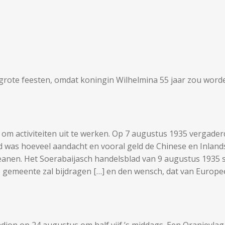
grote feesten, omdat koningin Wilhelmina 55 jaar zou worde
om activiteiten uit te werken. Op 7 augustus 1935 vergaderd
d was hoeveel aandacht en vooral geld de Chinese en Inla
peanen. Het Soerabaijasch handelsblad van 9 augustus 1935 s
e gemeente zal bijdragen […] en den wensch, dat van Europee
dion op 24 augustus om half vijf ’s middags. Een Oranjevlag