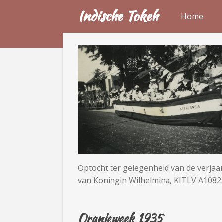
Indische Tokeh
Ga
Home
direct
naar
de
hoofdinhoud
Optocht ter gelegenheid van de verjaa
van Koningin Wilhelmina, KITLV A1082
Oranjeweek 1935