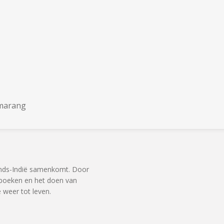
emarang
ands-Indië samenkomt. Door
, boeken en het doen van
weer tot leven.